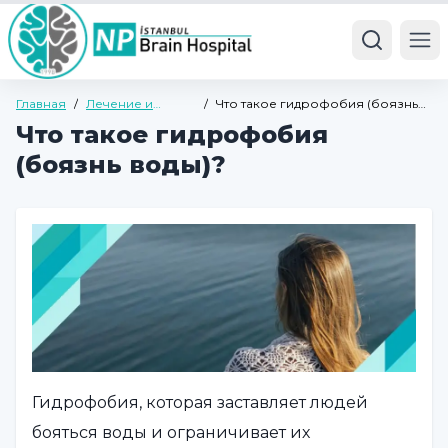
Ope
Главная
/
Лечение и
/
Что такое гидрофобия (боязнь
болезни
воды)?
Что такое гидрофобия
(боязнь воды)?
Гидрофобия, которая заставляет людей
бояться воды и ограничивает их