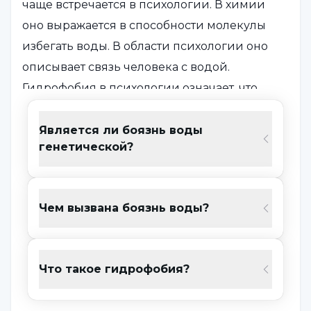
чаще встречается в психологии. В химии
оно выражается в способности молекулы
избегать воды. В области психологии оно
описывает связь человека с водой.
Гидрофобия в психологии означает, что
человек боится воды.
Гидрофобия - это вид страха, который
Является ли боязнь воды
генетической?
человек создает в своем мозгу и заставляет
себя в него поверить. Мы должны давать
определенные реакции на события в
Чем вызвана боязнь воды?
жизни. Разнообразие реакций варьируется
в зависимости от значений, которые
приписываются этим событиям. Поэтому то,
Что такое гидрофобия?
что называется выученной реакцией и
страхом, входит в нашу жизнь.