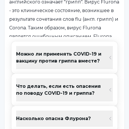
английского означает "грипп". Вирус Flurona
- это клиническое состояние, возникшее в
результате сочетания слов flu (англ. грипп) и
Corona. Таким образом, вирус Flurona
является ошибочным описанием. Flurona
еще не определена как болезнь или
вариант COVID-19.
Можно ли применять COVID-19 и
вакцину против гриппа вместе?
Каковы симптомы Flurona?
Что делать, если есть опасения
Невозможно однозначно сказать, что это -
по поводу COVID-19 и гриппа?
COVID-19, грипп или флурона, глядя только
на симптомы, они могут быть похожими.
Заложенность носа, кашель, боль в горле,
Насколько опасна Флурона?
одышка, усиливающаяся с усилием, или