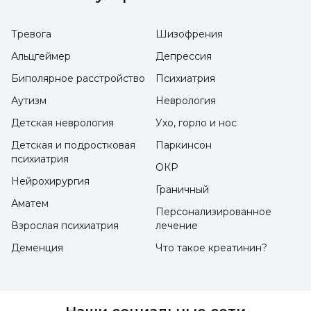
заболевания омикрон и началом гриппа
Тревога
Шизофрения
ожидается увеличение числа случаев с
наступлением холодов. При всем этом
Альцгеймер
Депрессия
невозможно назвать четкие цифры
Биполярное расстройство
Психиатрия
заболеваемости флюроной, поскольку очень
Аутизм
Неврология
маловероятно применять отдельные тесты
Детская неврология
Ухо, горло и нос
на оба заболевания, даже при важных
Детская и подростковая
Паркинсон
психиатрия
событиях, требующих госпитализации.
ОКР
Нейрохирургия
Граничный
Аматем
Как передается вирус флурона?
Персонализированное
Взрослая психиатрия
лечение
Он может передаваться через мелкие
Деменция
Что такое креатинин?
капельки в результате кашля или чихания,
через рот, нос или при контакте с местами,
загрязненными этими капельками.