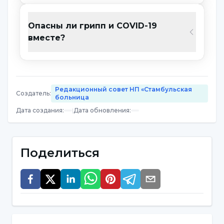
трудности с задержкой дыхания могут быть
показаны как симптомы гриппа,
Опасны ли грипп и COVID-19
повышенная температура, сильные боли в
вместе?
теле, особенно в суставах, также указывают
на грипп. Симптомы гриппа можно
перечислить следующим образом;
Редакционный совет НП «Стамбульская
Создатель
:
больница
высокая температура
Дата создания
:
|
Дата обновления
:
Кашель
Одышка
Поделиться
Боль в суставах
Боль в теле
Тошнота
Рвота