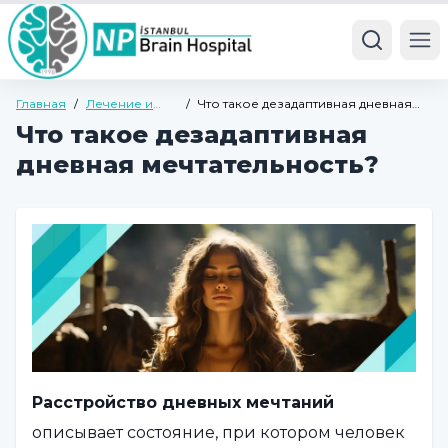
Ope
Главная
/
Лечение и
/
Что такое дезадаптивная дневная
болезни
мечтательность?
Что такое дезадаптивная
дневная мечтательность?
Расстройство дневных мечтаний
описывает состояние, при котором человек