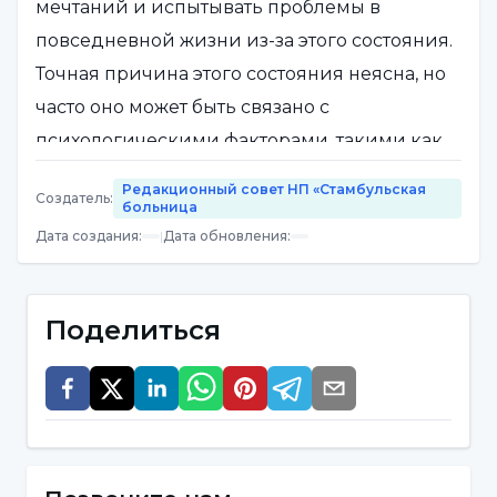
мечтаний и испытывать проблемы в
повседневной жизни из-за этого состояния.
Точная причина этого состояния неясна, но
часто оно может быть связано с
психологическими факторами, такими как
стресс, тревога или травма. Лечение часто
Редакционный совет НП «Стамбульская
Создатель
:
включает индивидуальную терапию,
больница
Дата создания
:
|
Дата обновления
:
когнитивно-поведенческую терапию и
иногда медикаментозное лечение.
Поделиться
Кто страдает от бредового
расстройства?
Бредовое расстройство - это состояние,
которое может возникнуть у людей любого