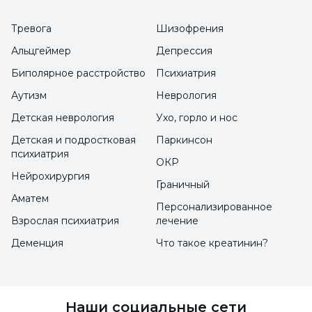
склонны к дневным мечтаниям.
Тревога
Шизофрения
Люди с эмоциональными трудностями:
Альцгеймер
Депрессия
Эмоциональные проблемы, особенно такие
Биполярное расстройство
Психиатрия
состояния, как депрессия или тревога, могут
Аутизм
Неврология
провоцировать дневные мечтания.
Детская неврология
Ухо, горло и нос
Детская и подростковая
Паркинсон
Люди с творческим мышлением:
Люди с
психиатрия
ОКР
творческим мышлением могут быть
Нейрохирургия
Граничный
склонны к дневным мечтам. Однако эта
Аматем
черта не всегда может быть проблемной.
Персонализированное
Взрослая психиатрия
лечение
Люди с синдромом дефицита внимания и
Деменция
Что такое креатинин?
гиперактивности (СДВГ):
У людей с СДВГ
дневные сны могут наблюдаться чаще из-за
рассеянности.
Наши социальные сети