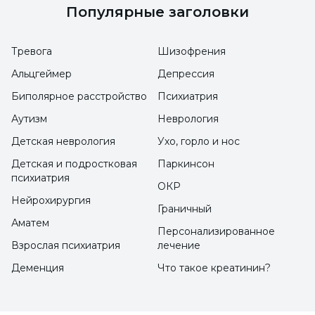
Популярные заголовки
обкусывания ногтей?
Существует множество причин. Точная
Тревога
Шизофрения
причина возникновения этой привычки,
Альцгеймер
Депрессия
которая началась как реакция человека на
Биполярное расстройство
Психиатрия
изменения настроения, точно не известна.
Аутизм
Неврология
Однако исследования факторов,
Детская неврология
Ухо, горло и нос
вызывающих это состояние, продолжаются,
Детская и подростковая
Паркинсон
и предполагается, что некоторые ситуации
психиатрия
ОКР
могут быть вызваны определенными
Нейрохирургия
Граничный
обстоятельствами.
Аматем
Персонализированное
Причины болезни обкусывания ногтей
Взрослая психиатрия
лечение
следующие:
Деменция
Что такое креатинин?
Эта привычка может быть приобретена
при сосании пальца в младенчестве.