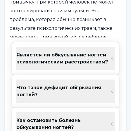
привычку, при которой человек не может
контролировать свои импульсы. Эта
проблема, которая обычно возникает в
результате психологических травм, также
может стать привычкой, когда ребенок
подражает своим родителям. Среди
различных причин, лежащих в основе этой
Является ли обкусывание ногтей
психологическим расстройством?
привычки, могут быть перфекционизм,
нетерпение, разочарование в жизни и
стресс. Эта привычка, которая может быть
Что такое дефицит обгрызания
приобретена для того, чтобы реагировать на
ногтей?
подобные ситуации, часто встречается в
детском и подростковом возрасте.
Как остановить болезнь
Болезнь обкусывания ногтей у
обкусывания ногтей?