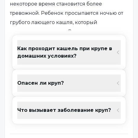
некоторое время становится более
тревожной. Ребенок просыпается ночью от
грубого лающего кашля, который
начинается внезапно. Во время дыхания
слышен другой звук, голос хриплый, сиплый
Как проходит кашель при крупе в
и грубый. Дети с крупом издают высокий
домашних условиях?
хриплый звук, когда плачут. Ребенку трудно
дышать, дыхание внезапное, он
беспокойный, могут появиться синяки
Опасен ли круп?
вокруг рта, губ и ногтей, может наблюдаться
опухание лимфатических узлов и
покраснение в этих местах. Лихорадки
Что вызывает заболевание круп?
может и не быть. Симптомы обычно
усиливаются ночью, когда ребенок спит. У
детей с крупом могут наблюдаться ушные