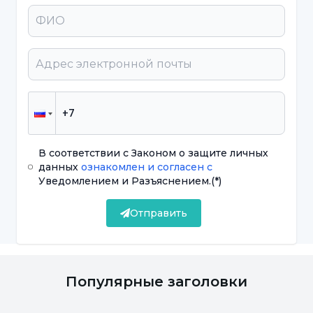
Апатия:
Они склонны проявлять
безразличие к событиям или занятиям. Их
интересы могут сузиться, или им трудно
получать удовольствие от деятельности.
Отсутствие мотивации:
Апатия связана с
общим отсутствием мотивации. Люди могут
испытывать нежелание выполнять
В соответствии с Законом о защите личных
данных
ознакомлен и согласен с
повседневные задачи или добиваться
Уведомлением и Разъяснением.
(*)
поставленных целей.
Отправить
Социальная замкнутость:
апатичные люди
могут избегать социальных контактов или
отстраняться от отношений.
Популярные заголовки
Потеря энергии:
Апатия часто