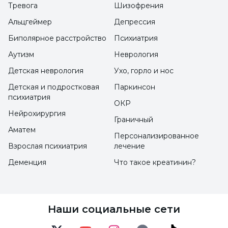
Тревога
Шизофрения
ассоциируется с отсутствием энергии и
Альцгеймер
Депрессия
усталостью. Может проявляться нежелание
участвовать в повседневной деятельности.
Биполярное расстройство
Психиатрия
Аутизм
Неврология
Сложности с получением удовольствия
Детская неврология
Ухо, горло и нос
от жизни:
апатия может повлиять на
Детская и подростковая
Паркинсон
способность человека получать
психиатрия
ОКР
удовольствие от жизни в целом. Может
Нейрохирургия
Граничный
случиться так, что он/она не сможет
Аматем
Персонализированное
наслаждаться теми видами деятельности,
Взрослая психиатрия
лечение
которые ему/ей обычно нравятся, так же
Деменция
Что такое креатинин?
сильно, как раньше.
Симптомы апатии могут варьироваться от
Наши социальные сети
человека к человеку и обычно зависят от
основных причин. Обращение за