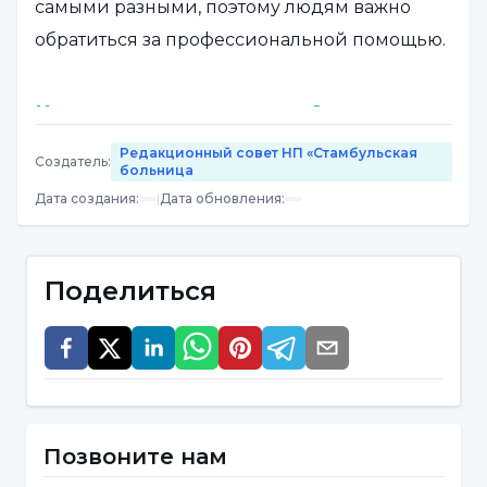
самыми разными, поэтому людям важно
обратиться за профессиональной помощью.
Каковы симптомы апатии?
Редакционный совет НП «Стамбульская
Апатия характеризуется эмоциональной
Создатель
:
больница
неотзывчивостью, безразличием и
Дата создания
:
|
Дата обновления
:
отсутствием мотивации. Симптомы этого
состояния могут быть следующими:
Поделиться
Эмоциональная неотзывчивость:
Апатичные люди часто чувствуют себя
невосприимчивыми к окружающей среде.
Их эмоциональные реакции могут быть
ограниченными или ослабленными.
Позвоните нам