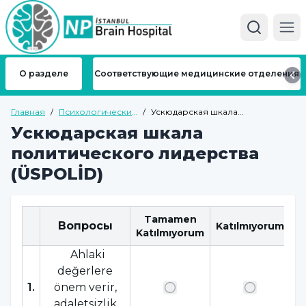
Ope
О разделе
Соответствующие медицинские отделения
Главная
/
Психологические
/
Ускюдарская шкала
тесты
политического лидерства
Ускюдарская шкала
(ÜSPOLİD)
политического лидерства
(ÜSPOLİD)
Tamamen
F
Вопросы
Katılmıyorum
Katılmıyorum
Ahlaki
değerlere
1
.
önem verir,
adaletsizlik