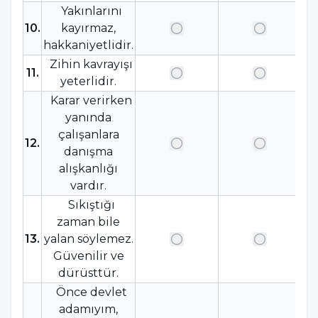
Yakınlarını
10
.
kayırmaz,
hakkaniyetlidir.
Zihin kavrayışı
11
.
yeterlidir.
Karar verirken
yanında
çalışanlara
12
.
danışma
alışkanlığı
vardır.
Sıkıştığı
zaman bile
13
.
yalan söylemez.
Güvenilir ve
dürüsttür.
Önce devlet
adamıyım,