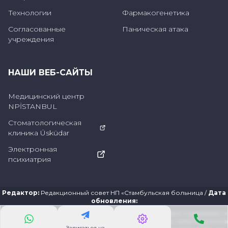
Технологии
Фармакогенетика
Согласованные
Паническая атака
учреждения
НАШИ ВЕБ-САЙТЫ
Медицинский центр
NPİSTANBUL
Стоматологическая
клиника Üsküdar
Электронная
психиатрия
Редактор
:
Редакционный совет НП «Стамбульская больница
/
Дата
обновления
:
Информация, представленная на этом сайте, призвана поддержать, а
не заменить существующие отношения посетителей сайта/пациентов
Записаться на