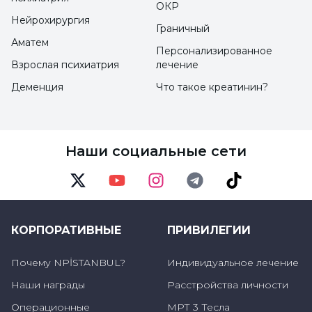
ОКР
Нейрохирургия
Граничный
Аматем
Персонализированное
Взрослая психиатрия
лечение
Деменция
Что такое креатинин?
Наши социальные сети
Twitter
Youtube
Instagram
Telegram
TikTok
КОРПОРАТИВНЫЕ
ПРИВИЛЕГИИ
Почему NPİSTANBUL?
Индивидуальное лечение
Наши награды
Расстройства личности
Операционные
МРТ 3 Тесла