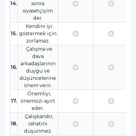
14
.
sonra
siyasetçiyim
der.
Kendini iyi
15
.
göstermek için
zorlamaz.
Çalışma ve
dava
arkadaşlarının
16
.
duygu ve
düşüncelerine
önem verir.
Önemliyi,
17
.
önemsizi ayırt
eder.
Çalışkandır,
18
.
rahatını
düşünmez.