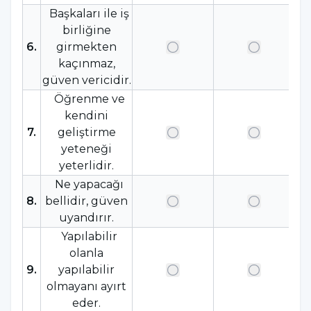
Başkaları ile iş
birliğine
6
.
girmekten
kaçınmaz,
güven vericidir.
Öğrenme ve
kendini
7
.
geliştirme
yeteneği
yeterlidir.
Ne yapacağı
8
.
bellidir, güven
uyandırır.
Yapılabilir
olanla
9
.
yapılabilir
olmayanı ayırt
eder.