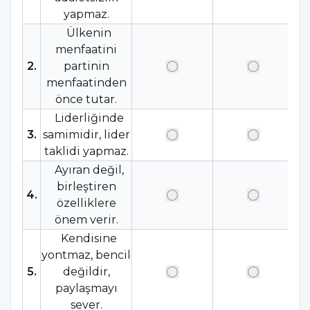
yapmaz.
Ülkenin
menfaatini
2
.
partinin
menfaatinden
önce tutar.
Liderliğinde
3
.
samimidir, lider
taklidi yapmaz.
Ayıran değil,
birleştiren
4
.
özelliklere
önem verir.
Kendisine
yontmaz, bencil
5
.
değildir,
paylaşmayı
sever.