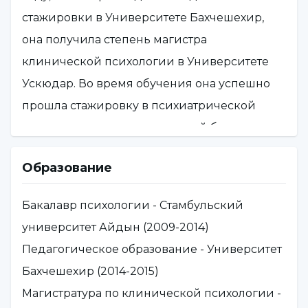
стажировки в Университете Бахчешехир,
она получила степень магистра
клинической психологии в Университете
Ускюдар. Во время обучения она успешно
прошла стажировку в психиатрической
поликлинике государственной больницы
Денизли, Институте терапии брака, детском
Образование
доме для девочек Ататюрка и больнице
NPISTANBUL. После окончания бакалавриата
Бакалавр психологии - Стамбульский
в течение двух лет проводила тренинги и
университет Айдын (2009-2014)
оказывала психотерапевтические услуги
Педагогическое образование - Университет
семьям детей с расстройствами
Бахчешехир (2014-2015)
аутистического спектра и умственно
Магистратура по клинической психологии -
отсталых детей в Центре специального