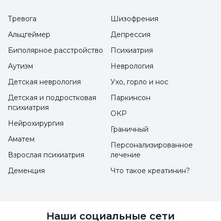
WISC-R - Стамбульский институт психологии
Тревога
Шизофрения
Центр обучения и консультирования MMPI -
Альцгеймер
Депрессия
Академия психологии
Биполярное расстройство
Психиатрия
Scıd-II и клинические шкалы - Учебно-
Аутизм
Неврология
консультационный центр Академии
Детская неврология
Ухо, горло и нос
психологии
Детская и подростковая
Паркинсон
Тест готовности к обучению в столичной
психиатрия
ОКР
школе - Учебно-консультационный центр
Нейрохирургия
Граничный
Академии психологии
Аматем
Персонализированное
Взрослая психиатрия
лечение
Деменция
Что такое креатинин?
Наши социальные сети