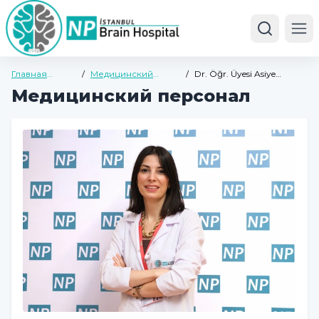
Ope
Главная
/
Медицинский
/
Dr. Öğr. Üyesi Asiye
страница
персонал
Gülsüm KAKI
Медицинский персонал