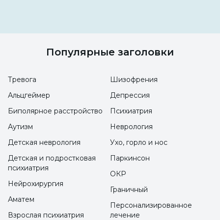
применению пролотерапии
Сертификация по применению
медицинского озона Обучение и курс
Сертификация по применению
Популярные заголовки
мезотерапии Обучение и курс
Тревога
Шизофрения
Сертификация по применению купинга-
Альцгеймер
Депрессия
хакамата Обучение и курс
Биполярное расстройство
Психиатрия
Аутизм
Неврология
Детская неврология
Ухо, горло и нос
Детская и подростковая
Паркинсон
психиатрия
ОКР
Нейрохирургия
Граничный
Аматем
Персонализированное
Взрослая психиатрия
лечение