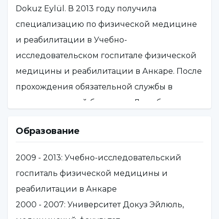
Dokuz Eylül. В 2013 году получила
специализацию по физической медицине
и реабилитации в Учебно-
исследовательском госпитале физической
медицины и реабилитации в Анкаре. После
прохождения обязательной службы в
государственной больнице Диярбакыр
Эргани в 2013-2017 годах, работал
Образование
специалистом по физической медицине и
реабилитации и ответственным врачом
2009 - 2013: Учебно-исследовательский
GETAT в государственной больнице
госпиталь физической медицины и
Авджылар в 2017-2021 годах и в частном
реабилитации в Анкаре
медицинском центре физической терапии
2000 - 2007: Университет Докуз Эйлюль,
NRL в 2021-2025 годах. С 2025 года работает в