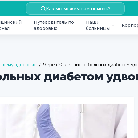
Как мы можем вам помочь?
цинский
Путеводитель по
Наши
Корпо
онал
здоровью
больницы
общему здоровью
/
Через 20 лет число больных диабетом удв
ольных диабетом удво