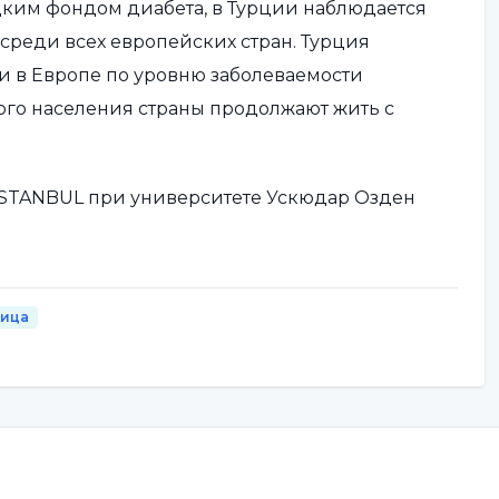
ким фондом диабета, в Турции наблюдается
среди всех европейских стран. Турция
ии в Европе по уровню заболеваемости
лого населения страны продолжают жить с
ISTANBUL при университете Ускюдар Озден
ница
не знают о своей болезни!
диабетом страдает около 15 процентов
е, растет", - говорит специалист по питанию и