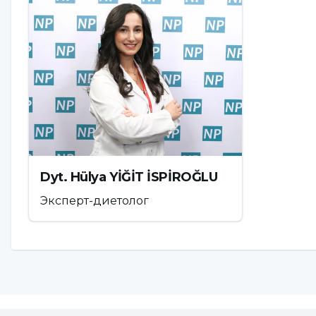
1. "Малоподвижный образ жизни, связанный с 
стрессовый образ жизни и, прямо пропорциона
оперативного питания, то есть культура "фастфу
диабета".
2.Турецкий человек гораздо быстрее оказывает
технологии, но он становится зависимым быстре
Dyt. Hülya YİĞİT İSPİROĞLU
3.Мы не любим заниматься спортом, как общест
спортом.
Эксперт-диетолог
4. самое главное - это "фастфуд". Мы говорим н
всех странах мира существует два типа потребл
есть гамбургеры, чипсы, сосиски и т. д. Другой
такие фастфуды, как дёнер, лахмачун, дюрюм.