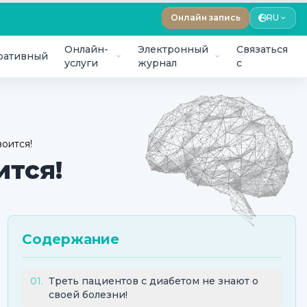
Онлайн запись
RU
Онлайн-
Электронный
Связаться
ративный
услуги
журнал
с
оится!
ится!
Содержание
01
.
Треть пациентов с диабетом не знают о
своей болезни!