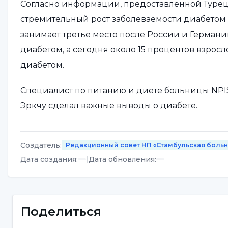
Согласно информации, предоставленной Турец
стремительный рост заболеваемости диабетом 
занимает третье место после России и Герман
диабетом, а сегодня около 15 процентов взрос
диабетом.
Специалист по питанию и диете больницы NP
Эркчу сделал важные выводы о диабете.
[news=diabetes-wounds]
Создатель
:
Редакционный совет НП «Стамбульская боль
Дата создания
:
|
Дата обновления
:
Треть пациентов с диабетом 
"По данным Турецкого фонда диабета, сегодня 
взрослого населения Турции, и эта цифра, похож
Поделиться
диете Озден Эркчу,